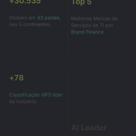
+
31.100
Top 5
Globers em
33 países
,
Melhores Marcas de
nos 5 continentes.
Serviços de TI por
Brand Finance
.
+
80
AI Leader
Classificação NPS líder
da indústria.
A
IDC MarketScape,
em
seu relatório, identificou
nossa empresa como
líder em serviços de IA.