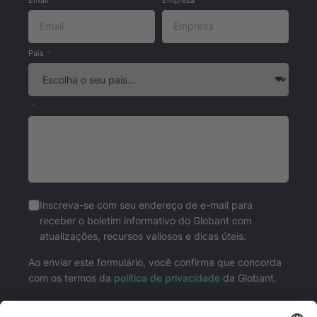
País
Inscreva-se com seu endereço de e-mail para
receber o boletim informativo do Globant com
atualizações, recursos valiosos e dicas úteis.
Ao enviar este formulário, você confirma que concorda
com os termos da
política de privacidade
da Globant.
Enviar